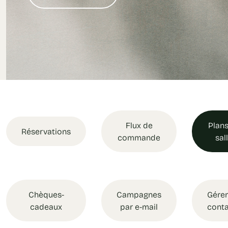
Flux de
Plans
Réservations
commande
sal
Chèques-
Campagnes
Gérer
cadeaux
par e-mail
cont