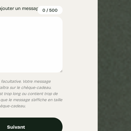
ajouter un message
0
/
500
 facultative. Votre message
aîtra sur le chèque-cadeau.
t trop long ou contient trop de
t que le message s’affiche en taille
chèque-cadeau.
Suivant