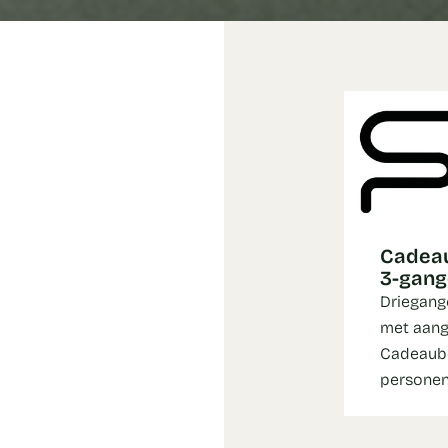
Cadeau
3-gan
Driegang
met aang
Cadeaubo
persone