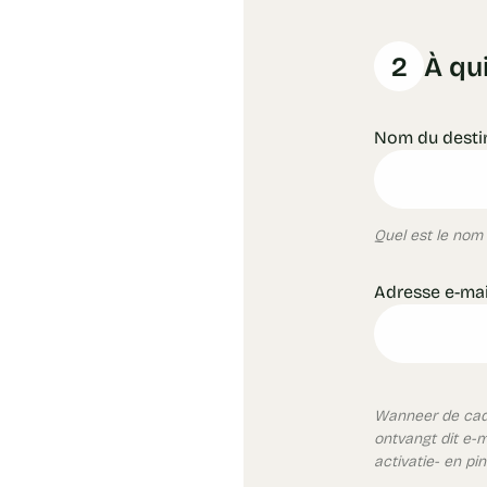
2
À qui
Nom du desti
Quel est le nom 
Adresse e-mai
Wanneer de cade
ontvangt dit e-
activatie- en pi