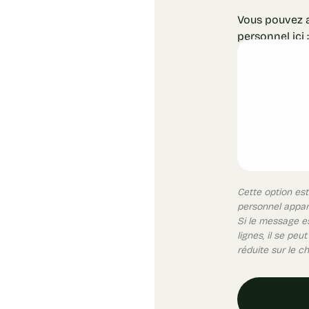
Vous pouvez 
personnel ici :
Cette option est
personnel appar
Si le message es
lignes, il se peu
réduite sur le 