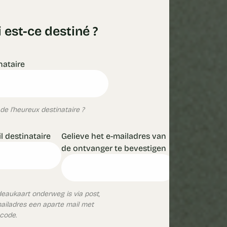
 est-ce destiné ?
nataire
de l’heureux destinataire ?
l destinataire
Gelieve het e-mailadres van
de ontvanger te bevestigen
aukaart onderweg is via post,
mailadres een aparte mail met
ncode.