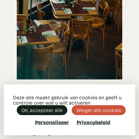
Duidelijke grafische
Deze site maakt gebruik van cookies en geeft u
controle over wat u wilt activeren
weergave
OK, accepteer alle
Weiger alle cookies
Personaliseer
Privacybeleid
Met de zaalplannen in TableFever heb je in
één oogopslag zicht op welke tafels