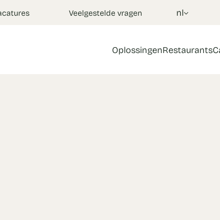
nl
acatures
Veelgestelde vragen
Oplossingen
Restaurants
C