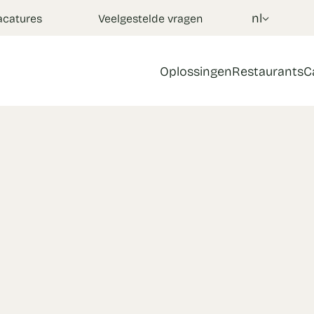
nl
acatures
Veelgestelde vragen
Oplossingen
Restaurants
C