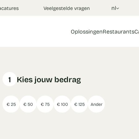
nl
acatures
Veelgestelde vragen
Oplossingen
Restaurants
C
1
Kies jouw bedrag
€ 25
€ 50
€ 75
€ 100
€ 125
Ander