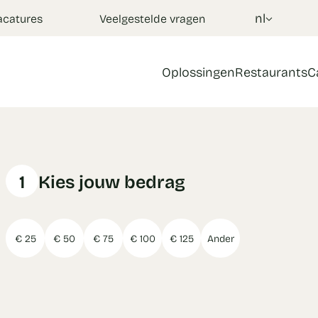
nl
acatures
Veelgestelde vragen
Oplossingen
Restaurants
C
1
Kies jouw bedrag
€ 25
€ 50
€ 75
€ 100
€ 125
Ander