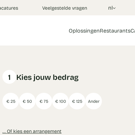
nl
acatures
Veelgestelde vragen
Oplossingen
Restaurants
C
1
Kies jouw bedrag
€ 25
€ 50
€ 75
€ 100
€ 125
Ander
... Of kies een arrangement