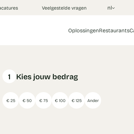
nl
acatures
Veelgestelde vragen
Oplossingen
Restaurants
C
1
Kies jouw bedrag
€ 25
€ 50
€ 75
€ 100
€ 125
Ander